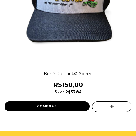
Boné Rat Fink© Speed
R$150,00
5
x de
R$33,84